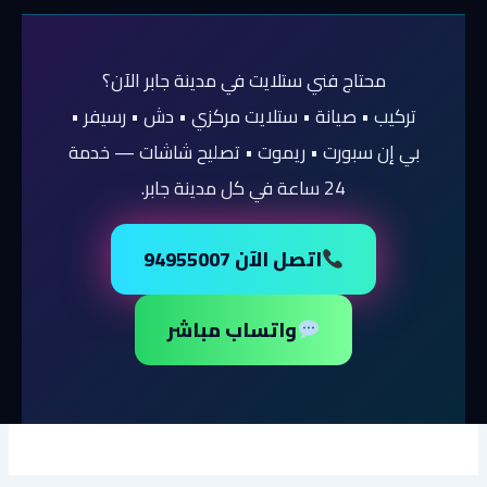
محتاج فني ستلايت في مدينة جابر الآن؟
تركيب • صيانة • ستلايت مركزي • دش • رسيفر •
بي إن سبورت • ريموت • تصليح شاشات — خدمة
24 ساعة في كل مدينة جابر.
اتصل الآن 94955007
واتساب مباشر