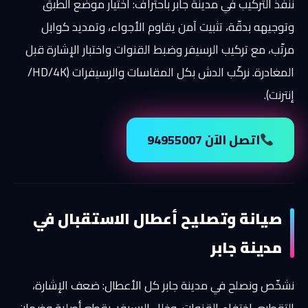
ننفّذ التركيب في مدينة جابر باحتراف: اختيار موضع الطبق
وتوجيهه بدقّة، تثبيت آمن يقاوم الأجواء، وتمديد كوابل
مرتّب، مع تركيب الرسيفر وضبط القنوات واختبار الإشارة قبل
المغادرة. نركّب الدش بكل المقاسات والرسيفرات (HD/4K/
إنترنت).
اتصل الآن 94955007
صيانة وتصليح أعطال الاستقبال في
مدينة جابر
نشخّص ونصلح في مدينة جابر كل الأعطال: ضعف الإشارة،
التقطيع، اختفاء القنوات، وخلل الرسيفر، بقطع أصلية وضمان