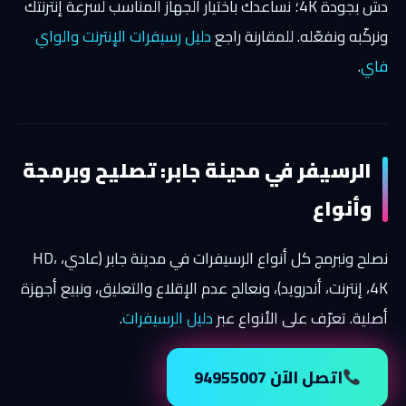
دش بجودة 4K؛ نساعدك باختيار الجهاز المناسب لسرعة إنترنتك
ونركّبه ونفعّله. للمقارنة راجع
دليل رسيفرات الإنترنت والواي
فاي
.
الرسيفر في مدينة جابر: تصليح وبرمجة
وأنواع
نصلح ونبرمج كل أنواع الرسيفرات في مدينة جابر (عادي، HD،
4K، إنترنت، أندرويد)، ونعالج عدم الإقلاع والتعليق، ونبيع أجهزة
أصلية. تعرّف على الأنواع عبر
دليل الرسيفرات
.
اتصل الآن 94955007