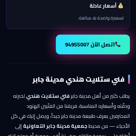
أسعار عادلة
تسعيرة واضحة بلا مبالغة.
اتصل الآن 94955007
فني ستلايت هندي مدينة جابر
يطلب كثير من أهل مدينة جابر
فني ستلايت هندي
لخبرته
ودقّته وأسعاره المناسبة. فريقنا من الفنّيين الهنود
المحترفين يعرف طبيعة مدينة جابر جيداً، ويصل إليك في كل
الأحياء — من محيط
جمعية مدينة جابر التعاونية
إلى
أطرافها — بسرعة والتزام. صف لنا أقرب جمعية أو معلم إليك