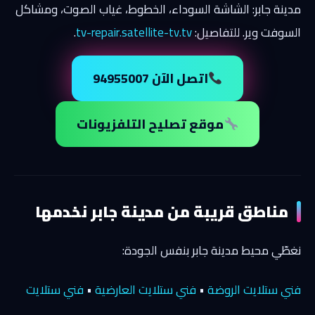
مدينة جابر: الشاشة السوداء، الخطوط، غياب الصوت، ومشاكل
السوفت وير. للتفاصيل:
tv-repair.satellite-tv.tv
.
اتصل الآن 94955007
موقع تصليح التلفزيونات
مناطق قريبة من مدينة جابر نخدمها
نغطّي محيط مدينة جابر بنفس الجودة:
فني ستلايت الروضة
•
فني ستلايت العارضية
•
فني ستلايت