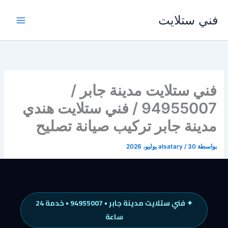
خطي
فني ستلايت
لى
لمحتوى
فني ستلايت مدينة جابر /
94955007 / فني ستلايت هندي
مدينة جابر تركيب صيانة تصليح
بواسطة
30 يوليو، 2026
/
alsatary
✦ فني ستلايت مدينة جابر • 94955007 • خدمة 24
ساعة