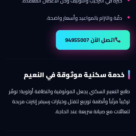
خبرة في التركيب والتوليف وحلّ الأعطال المعقّدة.
دقّة والتزام بالمواعيد وأسعار واضحة.
اتصل الآن 94955007
خدمة سكنية موثوقة في النعيم
طابع النعيم السكني يجعل الموثوقية والنظافة أولوية؛ نوفّر
تركيباً مرتّباً وأنظمة توزيع للفلل وخيارات رسيفر إنترنت مريحة
للعائلات مع صيانة سريعة عند الحاجة.