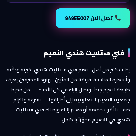
اتصل الآن 94955007
فني ستلايت هندي النعيم
يطلب كثير من أهل النعيم
فني ستلايت هندي
لخبرته ودقّته
وأسعاره المناسبة. فريقنا من الفنّيين الهنود المحترفين يعرف
طبيعة النعيم جيداً، ويصل إليك في كل الأحياء — من محيط
جمعية النعيم التعاونية
إلى أطرافها — بسرعة والتزام.
صف لنا أقرب جمعية أو معلم إليك ويصلك
فني ستلايت
هندي في النعيم
مجهّزاً بالكامل.