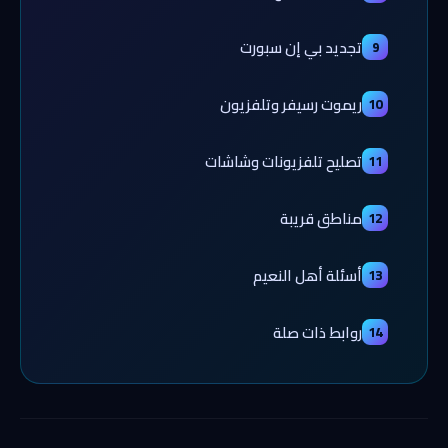
تجديد بي إن سبورت
9
ريموت رسيفر وتلفزيون
10
تصليح تلفزيونات وشاشات
11
مناطق قريبة
12
أسئلة أهل النعيم
13
روابط ذات صلة
14