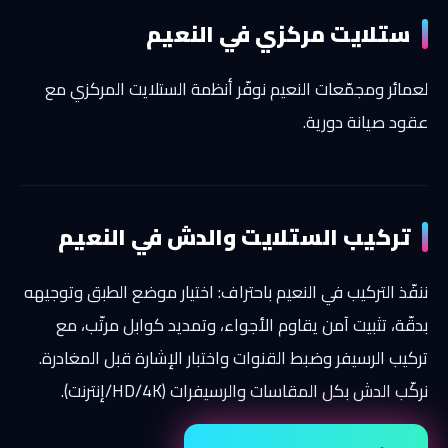
ستلايت مركزي في النعيم
لعمائر ومجمّعات النعيم نوفّر أنظمة الستلايت المركزي مع
عقود صيانة دورية.
تركيب الستلايت والدش في النعيم
ننفّذ التركيب في النعيم باحتراف: اختيار موضع الطبق وتوجيهه
بدقّة، تثبيت آمن يقاوم الأجواء، وتمديد كوابل مرتّب، مع
تركيب الرسيفر وضبط القنوات واختبار الإشارة قبل المغادرة.
نركّب الدش بكل المقاسات والرسيفرات (HD/4K/إنترنت).