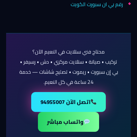
رقم بي ان سبورت الكويت
محتاج فني ستلايت في النعيم الآن؟
تركيب • صيانة • ستلايت مركزي • دش • رسيفر •
بي إن سبورت • ريموت • تصليح شاشات — خدمة
24 ساعة في كل النعيم.
اتصل الآن 94955007
واتساب مباشر