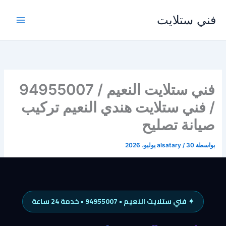
خطي
فني ستلايت
لى
لمحتوى
فني ستلايت النعيم / 94955007
/ فني ستلايت هندي النعيم تركيب
صيانة تصليح
بواسطة
30 يوليو، 2026
/
alsatary
✦ فني ستلايت النعيم • 94955007 • خدمة 24 ساعة