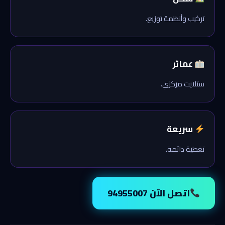
تركيب وأنظمة توزيع.
عمائر
ستلايت مركزي.
سريعة
تغطية دائمة.
اتصل الآن 94955007