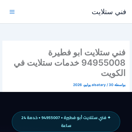
خطي
فني ستلايت
لى
لمحتوى
فني ستلايت ابو فطيرة
94955008 خدمات ستلايت في
الكويت
بواسطة
30 يوليو، 2026
/
alsatary
✦ فني ستلايت أبو فطيرة • 94955007 • خدمة 24
ساعة