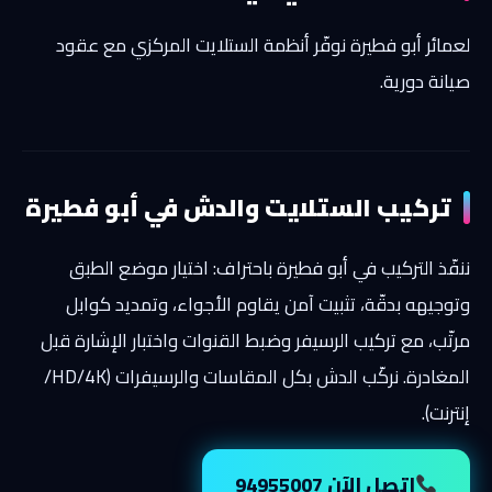
لعمائر أبو فطيرة نوفّر أنظمة الستلايت المركزي مع عقود
صيانة دورية.
تركيب الستلايت والدش في أبو فطيرة
ننفّذ التركيب في أبو فطيرة باحتراف: اختيار موضع الطبق
وتوجيهه بدقّة، تثبيت آمن يقاوم الأجواء، وتمديد كوابل
مرتّب، مع تركيب الرسيفر وضبط القنوات واختبار الإشارة قبل
المغادرة. نركّب الدش بكل المقاسات والرسيفرات (HD/4K/
إنترنت).
اتصل الآن 94955007