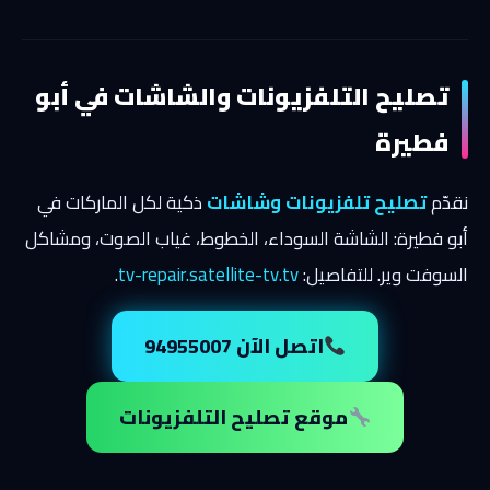
تصليح التلفزيونات والشاشات في أبو
فطيرة
نقدّم
تصليح تلفزيونات وشاشات
ذكية لكل الماركات في
أبو فطيرة: الشاشة السوداء، الخطوط، غياب الصوت، ومشاكل
السوفت وير. للتفاصيل:
tv-repair.satellite-tv.tv
.
اتصل الآن 94955007
موقع تصليح التلفزيونات