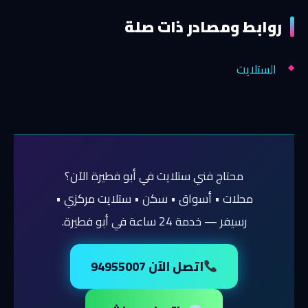
روابط ومصادر ذات صلة
الستلايت
محتاج فني ستلايت في أبو فطيرة الآن؟
محلات • أسواق • سكن • ستلايت مركزي •
رسيفر — خدمة 24 ساعة في أبو فطيرة.
اتصل الآن 94955007