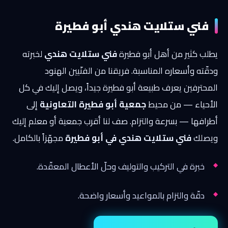
فني ستلايت هندي أبو فطيرة
يطلب كثير من أهل أبو فطيرة
فني ستلايت هندي
لخبرته
ودقّته وأسعاره المناسبة. فريقنا من الفنّيين الهنود
المحترفين يعرف طبيعة أبو فطيرة جيداً، ويصل إليك في كل
الأحياء — من محيط
جمعية أبو فطيرة التعاونية
إلى
أطرافها — بسرعة والتزام. صف لنا أقرب جمعية أو معلم إليك
ويصلك
فني ستلايت هندي في أبو فطيرة
مجهّزاً بالكامل.
خبرة في التركيب والتوليف وحلّ الأعطال المعقّدة.
دقّة والتزام بالمواعيد وأسعار واضحة.