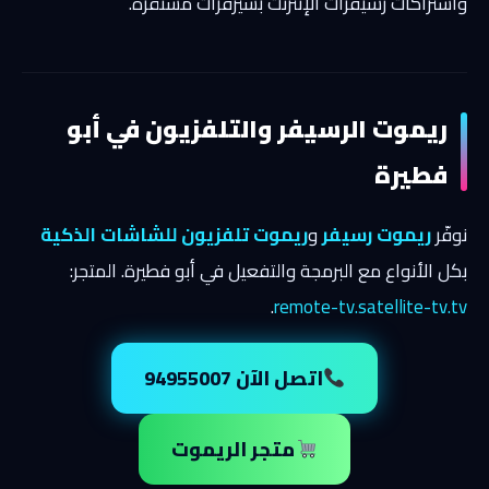
واشتراكات رسيفرات الإنترنت بسيرفرات مستقرّة.
ريموت الرسيفر والتلفزيون في أبو
فطيرة
نوفّر
ريموت رسيفر
و
ريموت تلفزيون للشاشات الذكية
بكل الأنواع مع البرمجة والتفعيل في أبو فطيرة. المتجر:
.
remote-tv.satellite-tv.tv
اتصل الآن 94955007
متجر الريموت