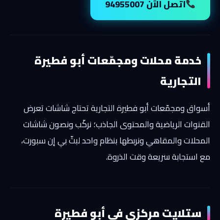
اتصل الآن 94955007
خدمة محلات ومجمّعات أبو فطيرة
التجارية
أسواق ومجمّعات أبو فطيرة التجارية تحتاج شاشات تعرض
القنوات الرياضية والمحتوى الجاذب؛ نركّب ونصون شاشات
المحلات والمقاهي ونربطها بنظام واحد لبثّ بي إن سبورت،
مع استجابة سريعة وقت الذروة.
ستلايت مركزي في أبو فطيرة