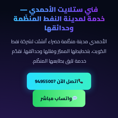
فني ستلايت الأحمدي —
خدمة لمدينة النفط المنظّمة
وحدائقها
الأحمدي مدينة منظّمة خضراء أنشئت لشركة نفط
الكويت، بتخطيطها المميّز وفللها وحدائقها. نقدّم
خدمة تليق بطابعها المنظّم.
اتصل الآن 94955007
واتساب مباشر