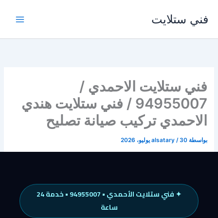
خطي
فني ستلايت
لى
لمحتوى
فني ستلايت الاحمدي /
94955007 / فني ستلايت هندي
الاحمدي تركيب صيانة تصليح
بواسطة
30 يوليو، 2026
/
alsatary
✦ فني ستلايت الأحمدي • 94955007 • خدمة 24
ساعة