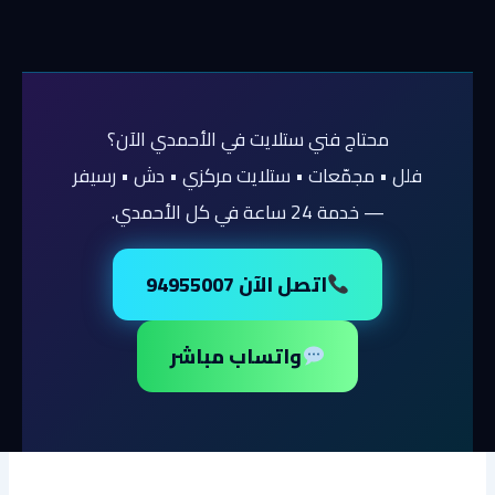
محتاج فني ستلايت في الأحمدي الآن؟
فلل • مجمّعات • ستلايت مركزي • دش • رسيفر
— خدمة 24 ساعة في كل الأحمدي.
اتصل الآن 94955007
واتساب مباشر