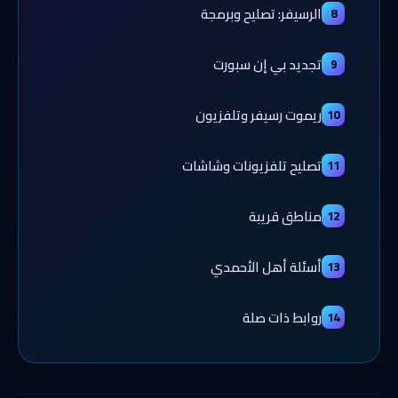
الرسيفر: تصليح وبرمجة
8
تجديد بي إن سبورت
9
ريموت رسيفر وتلفزيون
10
تصليح تلفزيونات وشاشات
11
مناطق قريبة
12
أسئلة أهل الأحمدي
13
روابط ذات صلة
14