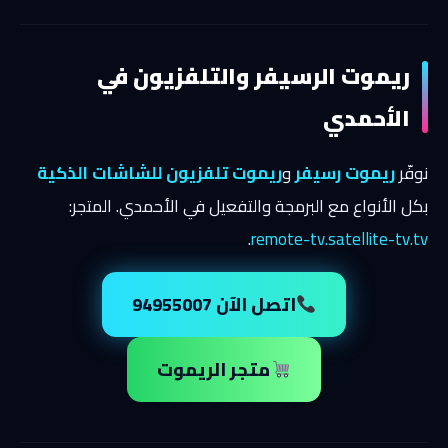
ريموت الرسيفر والتلفزيون في
الأحمدي
نوفّر
ريموت رسيفر
و
ريموت تلفزيون للشاشات الذكية
بكل الأنواع مع البرمجة والتفعيل في الأحمدي. المتجر:
.
remote-tv.satellite-tv.tv
اتصل الآن 94955007
متجر الريموت