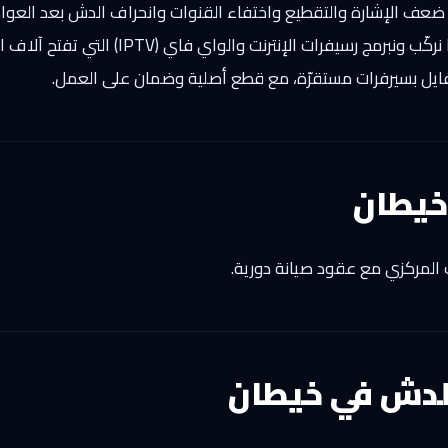
ج ضعف الإشارة والتقطيع واختفاء القنوات وانحراف الدش بعد العواصف
ونحدّث السوفت وير ونعيد ضبط القنوات. كما ن
خيطان
ت المركزي مع عقود صيانة دورية.
لدش في خيطان