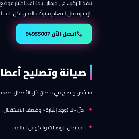
ننفّذ التركيب في خيطان باحتراف: اختيار موضع
الإشارة قبل المغادرة. نركّب الدش بكل المقاسات والرسي
اتصل الآن 94955007
صيانة وتصليح أعطا
نشخّص ونصلح في خيطان كل الأعطال: ضعف الإ
حلّ «لا توجد إشارة» وضعف الاستقبال.
استبدال الوصلات والكوابل التالفة.