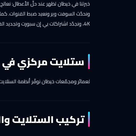
خبرتنا في خيطان تظهر عند حلّ الأعطال: نعال
4K، ونجدّد اشتراكات بي إن سبورت وتجديد الفايل بسيرفرات مستقرّة، مع قطع أصلية وضمان على العمل.
ستلايت مركزي في 
لعمائر ومجمّعات خيطان نوفّر أنظمة الستلاي
تركيب الستلايت وا