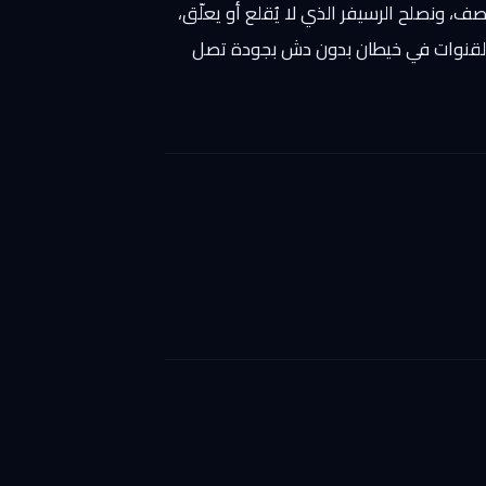
، ونصلح الرسيفر الذي لا يُقلع أو يعلّق،
ركّب ونبرمج رسيفرات الإنترنت والواي فاي (IPTV) التي تفتح آلاف القنوات في خيطان بدون دش بجودة تصل