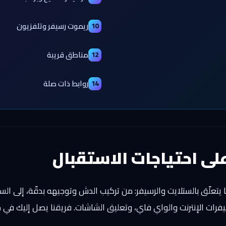
ريموت رسيفر وتلفزيون
10
مناطق قريبة
12
روابط ذات صلة
14
لى احتياجات الاستقبال
تعلّق بالستلايت والرسيفر: من تركيب الدش وتوجيهه بدقّة، إلى الست
يفرات الإنترنت والواي فاي، وتعليق الشاشات. فريقنا يصل إليك ف