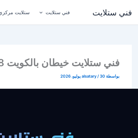
خطي
فني ستلايت
لى
فني ستلايت
ستلايت مركزي
لمحتوى
فني ستلايت خيطان بالكويت 94955008
بواسطة
30 يوليو، 2026
/
alsatary
فني ستلايت