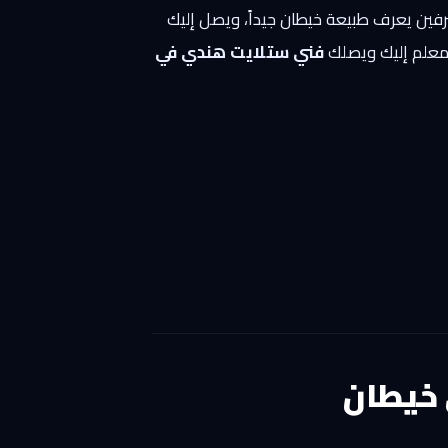
حترفين يعرف طبيعة خيطان جيداً، ويصل إليك
 معلم إليك ويصلك
فني ستلايت هندي في
 خيطان