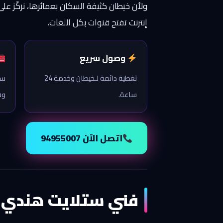
ولأن خيطان كثيفة السكان بعمائرها، نركّز ع
إنترنت تفتح قنوات بكل اللغات.
وصول سريع
تغطية دائمة لـخيطان وخدمة 24
ست
ساعة.
وش
اتصل الآن 94955007
فني ستلايت هندي 