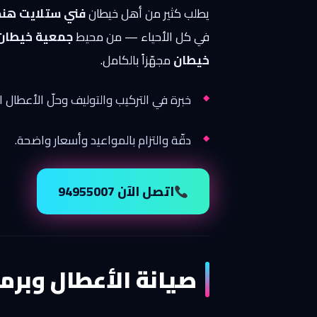
يطلب كثير من أهل خيطان
فني ستلايت هن
في كل الأحياء — من محيط
جمعية خيطان 
خيطان
مجهّزاً بالكامل.
خبرة في التركيب والتوليف وحلّ الأعطال ا
دقّة والتزام بالمواعيد وأسعار واضحة.
اتصل الآن 94955007
صيانة الأعطال وبرم