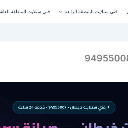
فني ستلايت المنطقة الرابعة
فني ستلايت المنطقة العاش
✦ فني ستلايت خيطان • 94955007 • خدمة 24 ساعة
 خيطان — صيانة سري