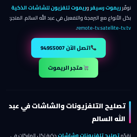
نوفّر
ريموت رسيفر
و
ريموت تلفزيون للشاشات الذكية
بكل الأنواع مع البرمجة والتفعيل في عبد الله السالم. المتجر:
.
remote-tv.satellite-tv.tv
اتصل الآن 94955007
متجر الريموت
تصليح التلفزيونات والشاشات في عبد
الله السالم
نقدّم
تصليح تلفزيونات وشاشات
ذكية لكل الماركات في