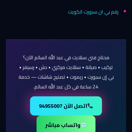
رقم بي ان سبورت الكويت
محتاج فني ستلايت في عبد الله السالم الآن؟
تركيب • صيانة • ستلايت مركزي • دش • رسيفر •
بي إن سبورت • ريموت • تصليح شاشات — خدمة
24 ساعة في كل عبد الله السالم.
اتصل الآن 94955007
واتساب مباشر