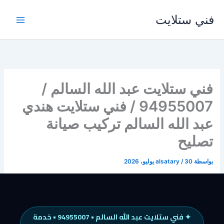
خطي
فني ستلايت
لى
لمحتوى
فني ستلايت عبد الله السالم /
94955007 / فني ستلايت هندي
عبد الله السالم تركيب صيانة
تصليح
بواسطة
30 يوليو، 2026
/
alsatary
✦ فني ستلايت عبد الله السالم • 94955007 • خدمة