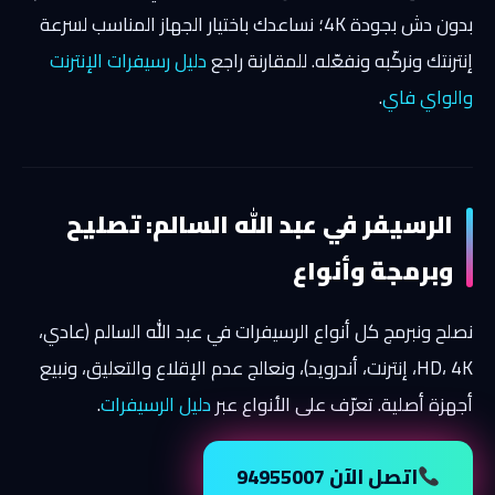
بدون دش بجودة 4K؛ نساعدك باختيار الجهاز المناسب لسرعة
إنترنتك ونركّبه ونفعّله. للمقارنة راجع
دليل رسيفرات الإنترنت
والواي فاي
.
الرسيفر في عبد الله السالم: تصليح
وبرمجة وأنواع
نصلح ونبرمج كل أنواع الرسيفرات في عبد الله السالم (عادي،
HD، 4K، إنترنت، أندرويد)، ونعالج عدم الإقلاع والتعليق، ونبيع
أجهزة أصلية. تعرّف على الأنواع عبر
دليل الرسيفرات
.
اتصل الآن 94955007