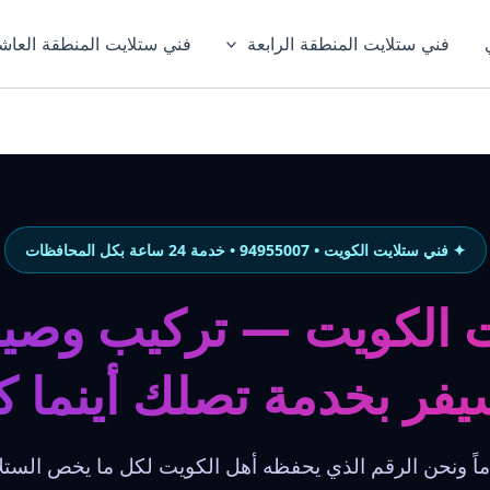
فني ستلايت المنطقة الرابعة
فني ستلايت المنطقة العاش
✦ فني ستلايت الكويت • 94955007 • خدمة 24 ساعة بكل المحافظات
 الكويت — تركيب وصيا
فر بخدمة تصلك أينما 
أكثر من 15 عاماً ونحن الرقم الذي يحفظه أهل الكويت لكل ما يخص ا