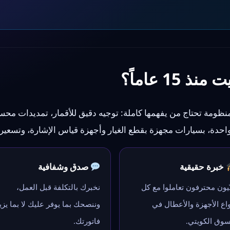
15 عاماً؟
ظومة تحتاج من يفهمها كاملة: توجيه دقيق للأقمار، تمديدات محس
واحدة، بسيارات مجهزة بقطع الغيار وأجهزة قياس الإشارة، وتسعير
خبرة حقيقية
صدق وشفافية
ّيون محترفون تعاملوا مع كل
نخبرك بالتكلفة قبل العمل،
واع الأجهزة والأعطال في
وننصحك بما يوفر عليك لا بما يزي
سوق الكويتي.
فاتورتك.