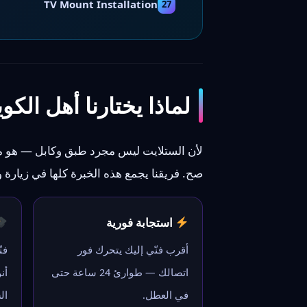
TV Mount Installation
27
لماذا يختارنا أهل الكويت منذ 
لأن الستلايت ليس مجرد طبق وكابل — هو من
صح. فريقنا يجمع هذه الخبرة كلها في زيارة 
استجابة فورية
أقرب فنّي إليك يتحرك فور
فن
اتصالك — طوارئ 24 ساعة حتى
أن
في العطل.
ال