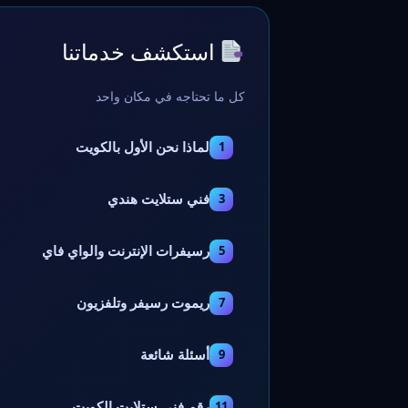
استكشف خدماتنا
كل ما تحتاجه في مكان واحد
لماذا نحن الأول بالكويت
1
فني ستلايت هندي
3
رسيفرات الإنترنت والواي فاي
5
ريموت رسيفر وتلفزيون
7
أسئلة شائعة
9
رقم فني ستلايت الكويت
11