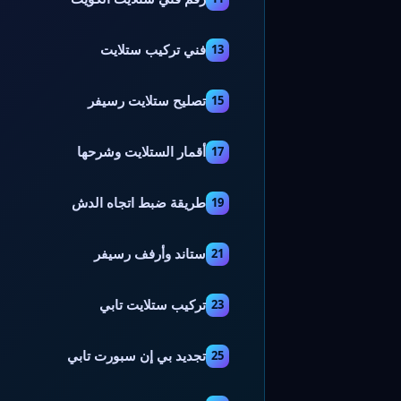
فني تركيب ستلايت
13
تصليح ستلايت رسيفر
15
أقمار الستلايت وشرحها
17
طريقة ضبط اتجاه الدش
19
ستاند وأرفف رسيفر
21
تركيب ستلايت تابي
23
تجديد بي إن سبورت تابي
25