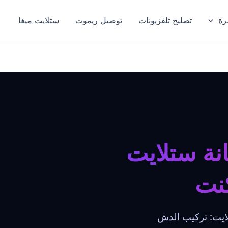
رة
تصليح تلفزيونات
توصيل ريموت
ستلايت ميغا
نة ستلايت
كنت
لستلايت: تركيب الدش