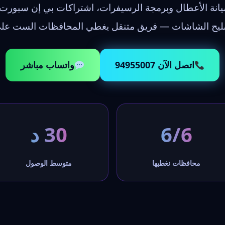
صيانة الأعطال وبرمجة الرسيفرات، اشتراكات بي إن سبورت 
صليح الشاشات — فريق متنقل يغطي المحافظات الست على 
اتصل الآن 94955007
واتساب مباشر
6/6
30 د
محافظات نغطيها
متوسط الوصول