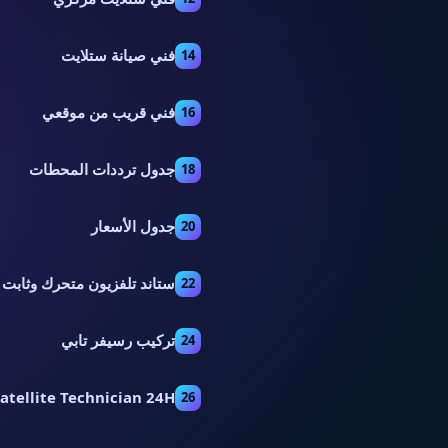
فني صيانة ستلايت
14
فني قريب من موقعي
16
جدول ترددات المحطات
18
جدول الأسعار
20
ستاند تلفزيون متحرك وثابت
22
تركيب رسيفر تابي
24
atellite Technician 24H
26