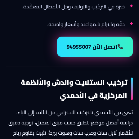
خبرة في التركيب والتوليف وحلّ الأعطال المعقّدة.
دقّة والتزام بالمواعيد وأسعار واضحة.
اتصل الآن 94955007
تركيب الستلايت والدش والأنظمة
المركزية في الأحمدي
نُعنى في الأحمدي بالتركيب الاحترافي من الألف إلى الياء:
دراسة أفضل موضع للطبق حسب مبنى العميل، توجيه دقيق
للأقمار (نايل سات وعرب سات وهوت بيرد)، تثبيت يقاوم رياح