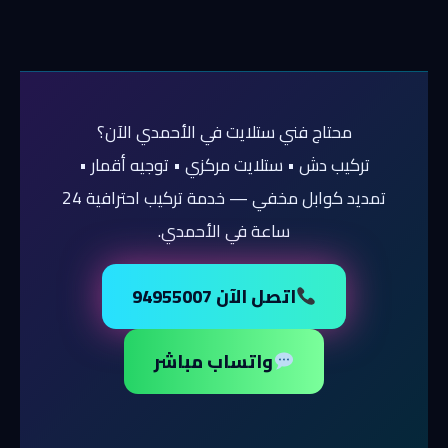
محتاج فني ستلايت في الأحمدي الآن؟
تركيب دش • ستلايت مركزي • توجيه أقمار •
تمديد كوابل مخفي — خدمة تركيب احترافية 24
ساعة في الأحمدي.
اتصل الآن 94955007
واتساب مباشر