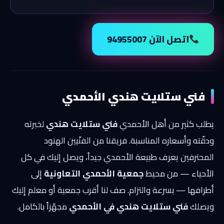
اتصل الآن 94955007
فني ستلايت هندي الأحمدي
يطلب كثير من أهل الأحمدي
فني ستلايت هندي
لخبرته
ودقّته وأسعاره المناسبة. فريقنا من الفنّيين الهنود
المحترفين يعرف طبيعة الأحمدي جيداً، ويصل إليك في كل
الأحياء — من محيط
جمعية الأحمدي التعاونية
إلى
أطرافها — بسرعة والتزام. صف لنا أقرب جمعية أو معلم إليك
ويصلك
فني ستلايت هندي في الأحمدي
مجهّزاً بالكامل.