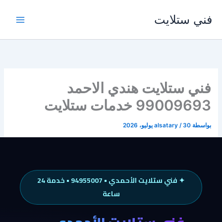
خطي
فني ستلايت
لى
لمحتوى
فني ستلايت هندي الاحمد
99009693 خدمات ستلايت
بواسطة
30 يوليو، 2026
/
alsatary
✦ فني ستلايت الأحمدي • 94955007 • خدمة 24
ساعة