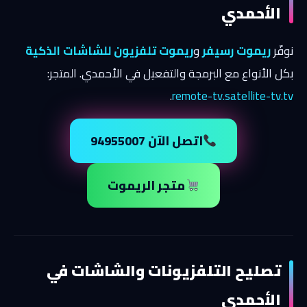
الأحمدي
نوفّر
ريموت رسيفر
و
ريموت تلفزيون للشاشات الذكية
بكل الأنواع مع البرمجة والتفعيل في الأحمدي. المتجر:
.
remote-tv.satellite-tv.tv
اتصل الآن 94955007
متجر الريموت
تصليح التلفزيونات والشاشات في
الأحمدي