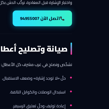
واختبار الإشارة قبل المغادرة. نركّب الدش بكل المقاسا
اتصل الآن 94955007
صيانة وتصليح أعطا
نشخّص ونصلح في غرب مشرف كل الأعطال: ضعف
حلّ «لا توجد إشارة» وضعف الاستقبال.
استبدال الوصلات والكوابل التالفة.
إعادة توليف وحلّ تعليق الرسيفر.