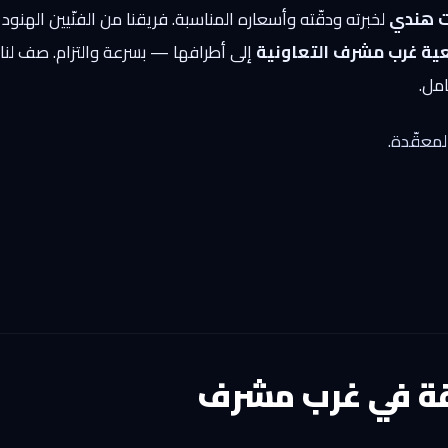
ت هندي
لخبرته ودقّته وأسعاره المناسبة. فريقنا من الفنّيين الهن
ية غرب مشرف التعاونية
إلى أطرافها — بسرعة والتزام. صف لن
امل.
لمعقّدة.
ة في غرب مشرف