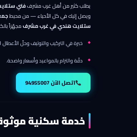
يطلب كثير من أهل غرب مشرف
فني ستلاي
ويصل إليك في كل الأحياء — من محيط
جمع
ستلايت هندي في غرب مشرف
مجهّزاً بالك
خبرة في التركيب والتوليف وحلّ الأعطال ا
دقّة والتزام بالمواعيد وأسعار واضحة.
اتصل الآن 94955007
خدمة سكنية موثوق