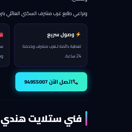
ونراعي طابع غرب مشرف السكني العائلي بتر
وصول سريع
تغطية دائمة لـغرب مشرف وخدمة
ست
24 ساعة.
وش
اتصل الآن 94955007
فني ستلايت هندي