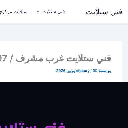
خطي
فني ستلايت
لى
فني ستلايت
ستلايت مركزي
لمحتوى
فني ستلايت غرب مشرف / 94955007 / فني ستلايت هندي غرب مشرف تركيب صيانة تصليح
بواسطة
30 يوليو، 2026
/
alsatary
فني ستلايت