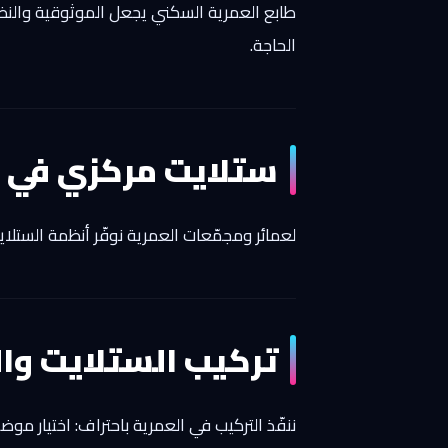
طابع العمرية السكني يجعل الموثوقية والنظافة 
الحاجة.
ستلايت مركزي في ا
لعمائر ومجمّعات العمرية نوفّر أنظمة الستلا
تركيب الستلايت وا
ننفّذ التركيب في العمرية باحتراف: اختيار مو