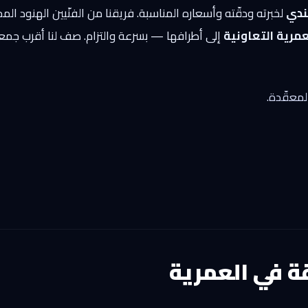
ندي
لخبرته ودقّته وأسعاره المناسبة. فريقنا من الفنّيين الهنود ال
مرية التعاونية
إلى أطرافها — بسرعة والتزام. صف لنا أقرب جمع
لمعقّدة.
 في العمرية