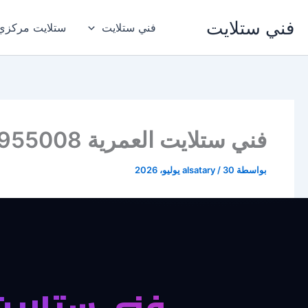
خطي
فني ستلايت
لى
فني ستلايت
ستلايت مركزي
لمحتوى
فني ستلايت العمرية 94955008 العمريه الاحمدي
بواسطة
30 يوليو، 2026
/
alsatary
فني ستلايت