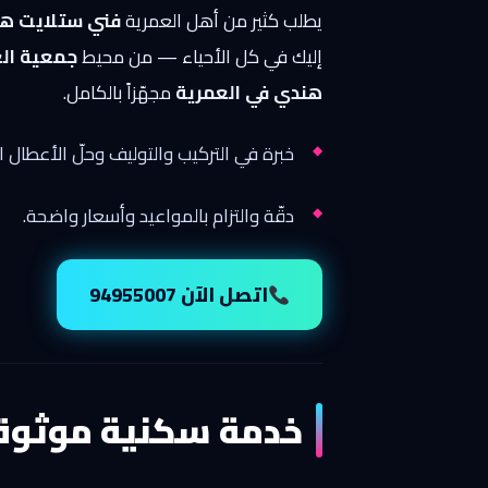
يطلب كثير من أهل العمرية
فني ستلايت ه
إليك في كل الأحياء — من محيط
جمعية الع
هندي في العمرية
مجهّزاً بالكامل.
خبرة في التركيب والتوليف وحلّ الأعطال ا
دقّة والتزام بالمواعيد وأسعار واضحة.
اتصل الآن 94955007
خدمة سكنية موثوقة