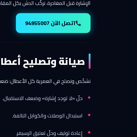
الإشارة قبل المغادرة. نركّب الدش بكل المقاسات والرسي
اتصل الآن 94955007
صيانة وتصليح أعطال
نشخّص ونصلح في العمرية كل الأعطال: ضعف ا
حلّ «لا توجد إشارة» وضعف الاستقبال.
استبدال الوصلات والكوابل التالفة.
إعادة توليف وحلّ تعليق الرسيفر.