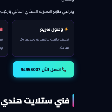
ونراعي طابع العمرية السكني العائلي بتركي
وصول سريع
تغطية دائمة لـالعمرية وخدمة 24
ست
ساعة.
وش
اتصل الآن 94955007
فني ستلايت هندي ا