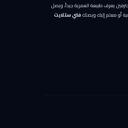
محترفين يعرف طبيعة العمرية جيداً، ويصل
ية أو معلم إليك ويصلك
فني ستلايت