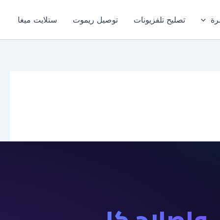
رة
تصليح تلفزيونات
توصيل ريموت
ستلايت ميغا
وإصلاح كل