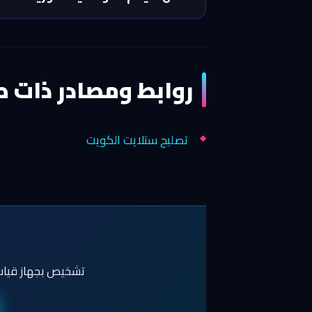
روابط ومصادر ذات ص
تصليح ستلايت الكويت
تشخيص بجهاز قياس •