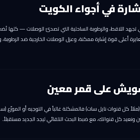
ارة في أجواء الكويت
تي تجهد اللاقط، والرطوبة الساحلية التي تصدئ الوصلات — كلها تُضع
معايرة أعلى قوة إشارة ممكنة، وعزل الوصلات الخارجية ضد الرطوبة،
شويش على قمر معين
لاً كل قنوات نايل سات) فالمشكلة غالباً في التوجيه أو الموزّع (
تين ونعيد كل قنواتك، مع ضبط البحث التلقائي ليجد الجديد مستقبلاً.