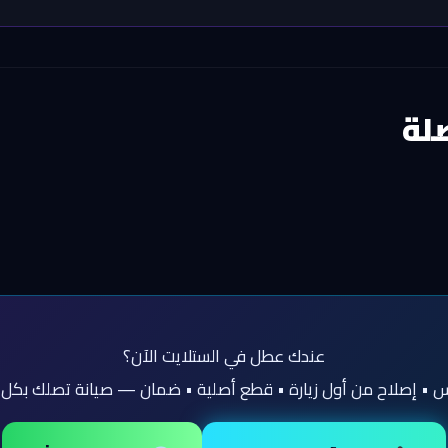
لة
عندك عطل في الستلايت الآن؟
 إصلاح من أول زيارة • قطع أصلية • ضمان — صيانة تصلك بكل الكويت 4