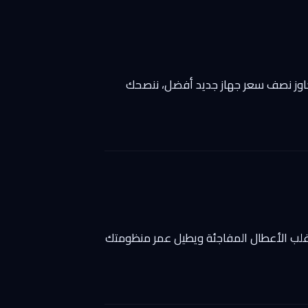
تجاوز نصف سعر جهاز جديد أفضل، ننصحك
ز) يمنع أغلب الأعطال المفاجئة ويطيل عمر منظومتك