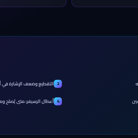
ه
التقطيع وضعف الإشارة في أ
2
ين
أعطال الرسيفر: متى يُصلح وم
4