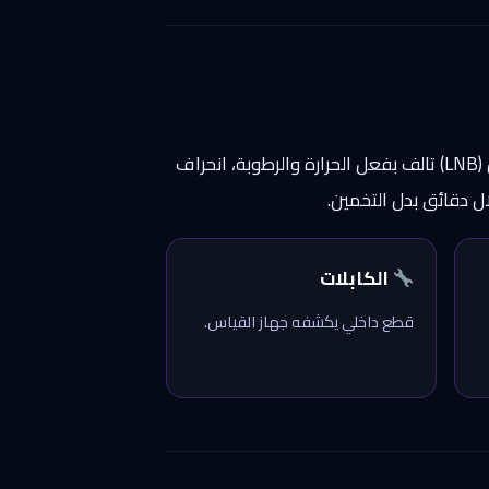
رسالة «لا توجد إشارة» لها أسباب متدرجة نفحصها بالترتيب: وصلة رخوة أو متآكلة خلف الرسيفر أو عند الطبق، رأس (LNB) تالف بفعل الحرارة والرطوبة، انحراف
ل دقائق بدل التخمين.
الكابلات
قطع داخلي يكشفه جهاز القياس.