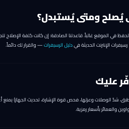
 يُصلح ومتى يُستبدل؟
حفظ في الموقع غالباً. قاعدتنا الصادقة: إن كانت كلفة الإصلاح ت
رسيفرات الإنترنت الحديثة في
دليل الرسيفرات
— والقرار لك دائماً.
ّر عليك
-12 شهراً (تنظيف الطبق، شدّ الوصلات وعزلها، فحص قوة الإشارة، تحديث الجها
وين والعمائر بأسعار رمزية.