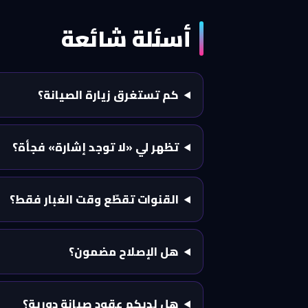
أسئلة شائعة
كم تستغرق زيارة الصيانة؟
تظهر لي «لا توجد إشارة» فجأة؟
القنوات تقطّع وقت الغبار فقط؟
هل الإصلاح مضمون؟
هل لديكم عقود صيانة دورية؟