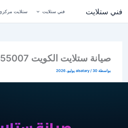
خطي
فني ستلايت
لى
فني ستلايت
ستلايت مركزي
لمحتوى
صيانة ستلايت الكويت 94955007 تصليح ستلايت ورسيفر
بواسطة
30 يوليو، 2026
/
alsatary
صيانة ستلا