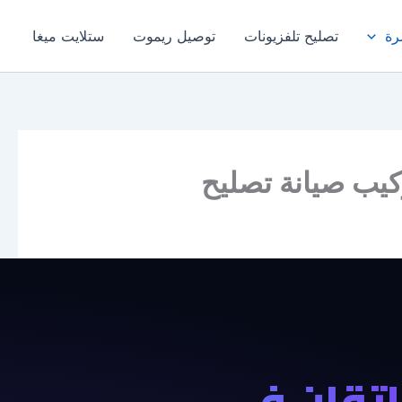
رة
تصليح تلفزيونات
توصيل ريموت
ستلايت ميغا
إتقان في