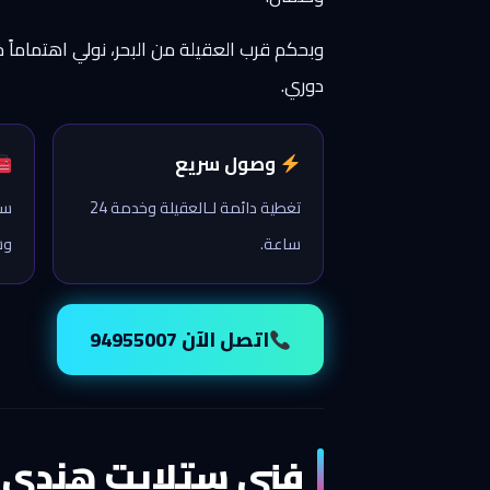
وبحكم قرب العقيلة من البحر، نولي اهتماما
دوري.
وصول سريع
تغطية دائمة لـالعقيلة وخدمة 24
ست
ساعة.
وش
اتصل الآن 94955007
فني ستلايت هندي ا