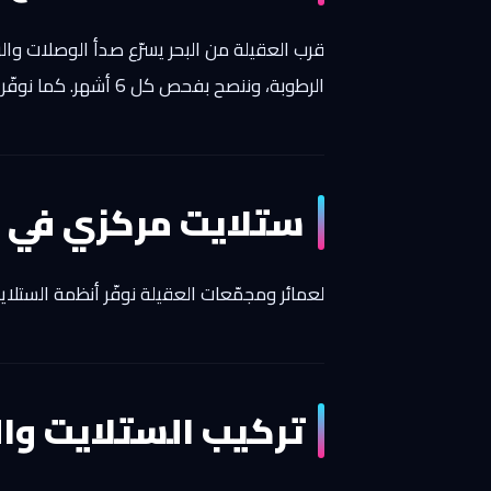
الرطوبة، وننصح بفحص كل 6 أشهر. كما نوفّر رسيفر إنترنت أو 5G للشاليهات التي يصعب فيها دش دائم.
ستلايت مركزي في ا
لعمائر ومجمّعات العقيلة نوفّر أنظمة الستلا
تركيب الستلايت وا