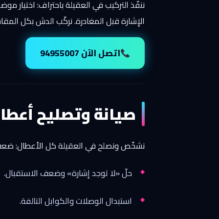
ننفّذ التركيب في العقيلة باحتراف: اختيار مو
الإشارة قبل المغادرة. نركّب الدش بكل المقاسات والرسي
اتصل الآن 94955007
صيانة وتصليح أعطال
نشخّص ونصلح في العقيلة كل الأعطال: ضعف ا
حلّ «لا توجد إشارة» وضعف الاستقبال.
استبدال الوصلات والكوابل التالفة.