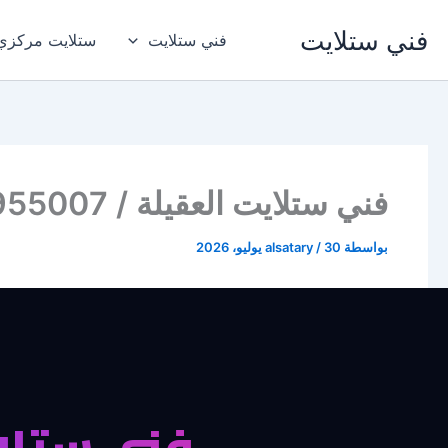
خطي
فني ستلايت
لى
فني ستلايت
ستلايت مركزي
لمحتوى
فني ستلايت العقيلة / 94955007 / فني ستلايت هندي العقيلة تركيب صيانة تصليح
بواسطة
30 يوليو، 2026
/
alsatary
فني ستلاي