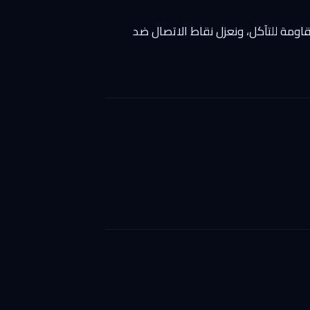
خدم وصلات وأطباقاً مقاومة للتآكل، ونعزل نقاط الاتصال ضد