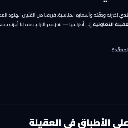
ندي
لخبرته ودقّته وأسعاره المناسبة. فريقنا من الفنّيين الهنود ال
قيلة التعاونية
إلى أطرافها — بسرعة والتزام. صف لنا أقرب جمع
لمعقّدة.
على الأطباق في العقيلة