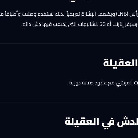
قرب العقيلة من البحر يسرّع صدأ الوصلات والرأس (LNB) ويضعف الإشارة تدريجياً. لذلك نست
لعقيلة
يت المركزي مع عقود صيانة دورية.
لدش في العقيلة