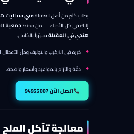
يطلب كثير من أهل العقيلة
فني ستلايت ه
إليك في كل الأحياء — من محيط
جمعية الع
هندي في العقيلة
مجهّزاً بالكامل.
خبرة في التركيب والتوليف وحلّ الأعطال ا
دقّة والتزام بالمواعيد وأسعار واضحة.
اتصل الآن 94955007
معالجة تآكل الملح 