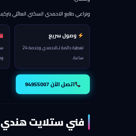
ونراعي طابع الاحمدي السكني العائلي بتركي
وصول سريع
تغطية دائمة لـالاحمدي وخدمة 24
ست
ساعة.
وش
اتصل الآن 94955007
فني ستلايت هندي 