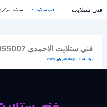
خطي
فني ستلايت
لى
فني ستلايت
ستلايت مركزي
لمحتوى
فني ستلايت الاحمدي 94955007 اشتراك وتركيب
بواسطة
30 يوليو، 2026
/
alsatary
فني ستلايت