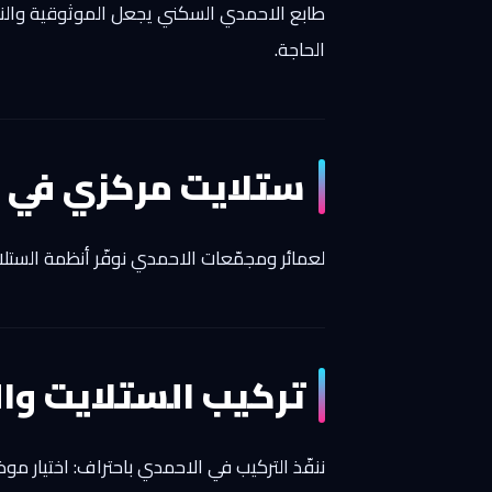
طابع الاحمدي السكني يجعل الموثوقية والنظافة 
الحاجة.
ستلايت مركزي في 
لعمائر ومجمّعات الاحمدي نوفّر أنظمة الستل
تركيب الستلايت وا
ننفّذ التركيب في الاحمدي باحتراف: اختيار م