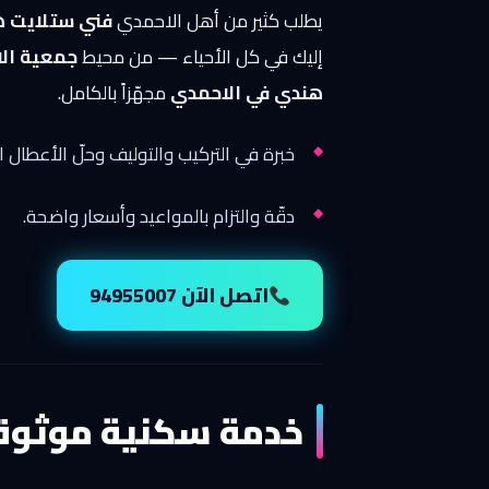
يطلب كثير من أهل الاحمدي
فني ستلايت 
إليك في كل الأحياء — من محيط
جمعية الا
هندي في الاحمدي
مجهّزاً بالكامل.
خبرة في التركيب والتوليف وحلّ الأعطال ا
دقّة والتزام بالمواعيد وأسعار واضحة.
اتصل الآن 94955007
خدمة سكنية موثوق