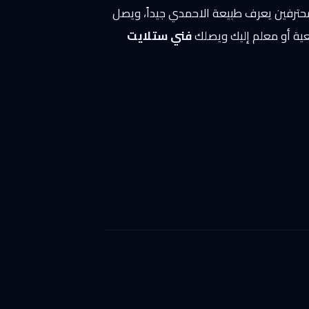
المحترفين يعرف طبيعة الاحمدي جيداً، ويصل
عية أو معلم إليك ويصلك
فني ستلايت