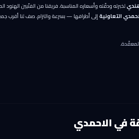
هندي
لخبرته ودقّته وأسعاره المناسبة. فريقنا من الفنّيين الهنود 
حمدي التعاونية
إلى أطرافها — بسرعة والتزام. صف لنا أقرب جم
لمعقّدة.
ة في الاحمدي