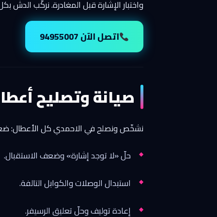
واختبار الإشارة قبل المغادرة. نركّب الدش بكل المقاسا
اتصل الآن 94955007
صيانة وتصليح أعطال
نشخّص ونصلح في الاحمدي كل الأعطال: ضعف ا
حلّ «لا توجد إشارة» وضعف الاستقبال.
استبدال الوصلات والكوابل التالفة.
إعادة توليف وحلّ تعليق الرسيفر.