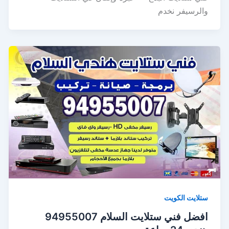
والرسيفر نخدم
ستلايت الكويت
افضل فني ستلايت السلام 94955007