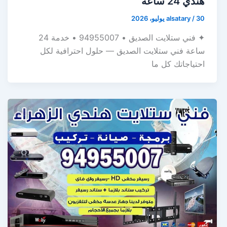
هندي 24 ساعة
30 يوليو، 2026
/
alsatary
✦ فني ستلايت الصديق • 94955007 • خدمة 24
ساعة فني ستلايت الصديق — حلول احترافية لكل
احتياجاتك كل ما