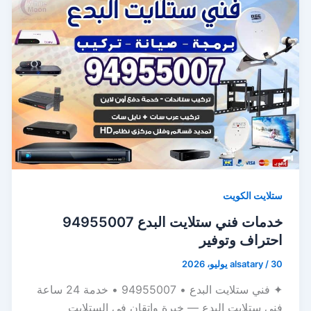
ستلايت الكويت
خدمات فني ستلايت البدع 94955007
احتراف وتوفير
30 يوليو، 2026
/
alsatary
✦ فني ستلايت البدع • 94955007 • خدمة 24 ساعة
فني ستلايت البدع — خبرة وإتقان في الستلايت