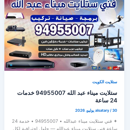
ستلايت الكويت
ستلايت ميناء عبد الله 94955007 خدمات
24 ساعة
30 يوليو، 2026
/
alsatary
✦ فني ستلايت ميناء عبدالله • 94955007 • خدمة 24
ساعة فني ستلايت ميناء عبدالله — حلول احترافية لكل