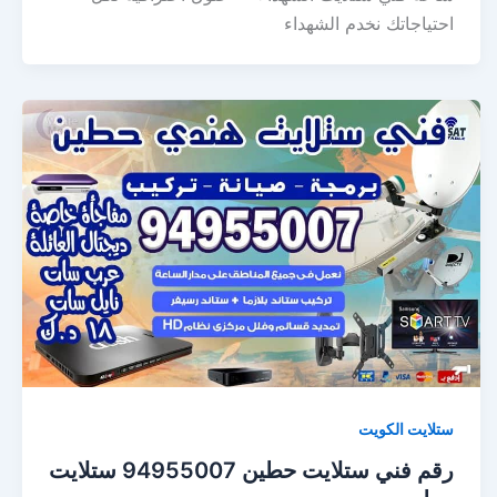
احتياجاتك نخدم الشهداء
ستلايت الكويت
رقم فني ستلايت حطين 94955007 ستلايت