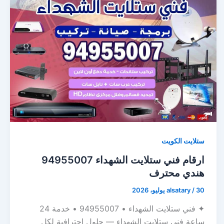
ستلايت الكويت
ارقام فني ستلايت الشهداء 94955007
هندي محترف
30 يوليو، 2026
/
alsatary
✦ فني ستلايت الشهداء • 94955007 • خدمة 24
ساعة فني ستلايت الشهداء — حلول احترافية لكل