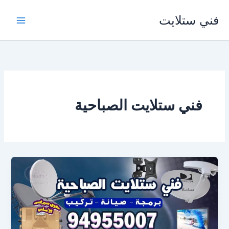
خطي
فني ستلايت
لى
لمحتوى
فني ستلايت الصباحية