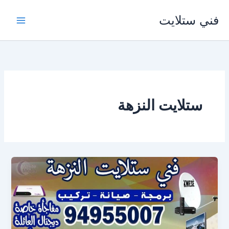
خطي
فني ستلايت
لى
لمحتوى
ستلايت النزهة