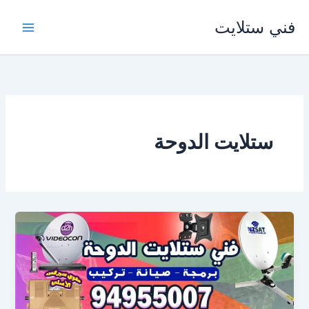
خطي
فني ستلايت
لى
لمحتوى
ستلايت الدوحة