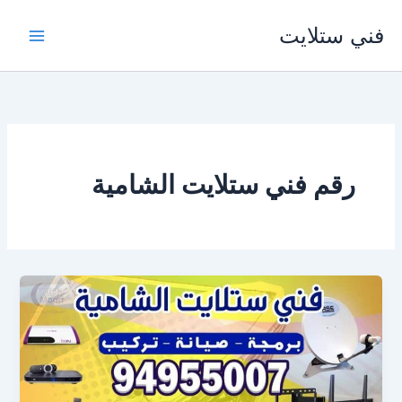
خطي
فني ستلايت
لى
لمحتوى
رقم فني ستلايت الشامية